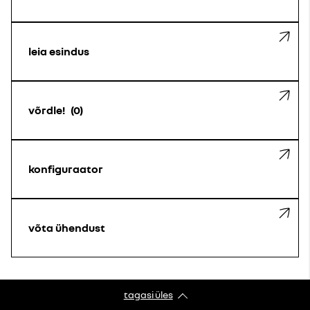
leia esindus
võrdle!
0
konfiguraator
võta ühendust
tagasi üles