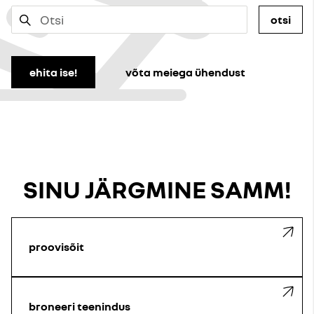
otsi
ehita ise!
võta meiega ühendust
SINU JÄRGMINE SAMM!
proovisõit
broneeri teenindus