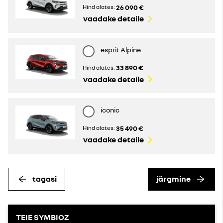
26 090 €
Hind alates:
vaadake detaile
esprit Alpine
33 890 €
Hind alates:
vaadake detaile
iconic
35 490 €
Hind alates:
vaadake detaile
tagasi
järgmine
TEIE SYMBIOZ