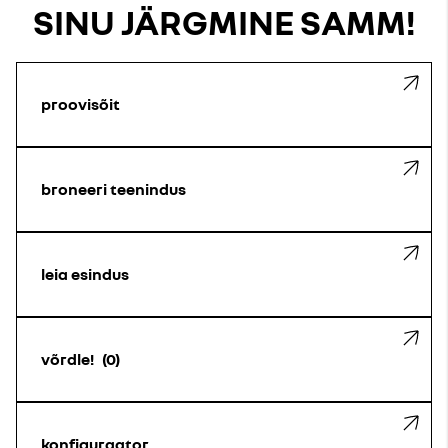
SINU JÄRGMINE SAMM!
proovisõit
broneeri teenindus
leia esindus
võrdle!
0
konfiguraator