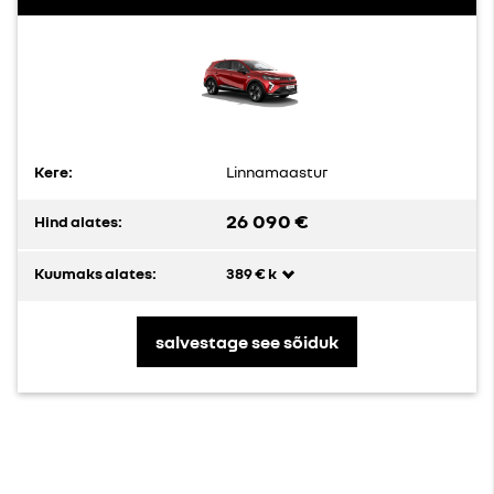
Kere:
Linnamaastur
26 090 €
Hind alates:
Kuumaks alates:
389 € k
salvestage see sõiduk