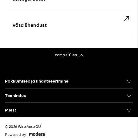
võta ühendust
tagasi üles
Pakkumised ja finantseerimine
Teenindus
Meist
© 2026 Wiru Auto OÜ
Powered by