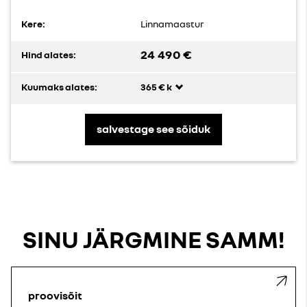
Kere:
Linnamaastur
24 490 €
Hind alates:
Kuumaks alates:
365 € k
salvestage see sõiduk
SINU JÄRGMINE SAMM!
proovisõit