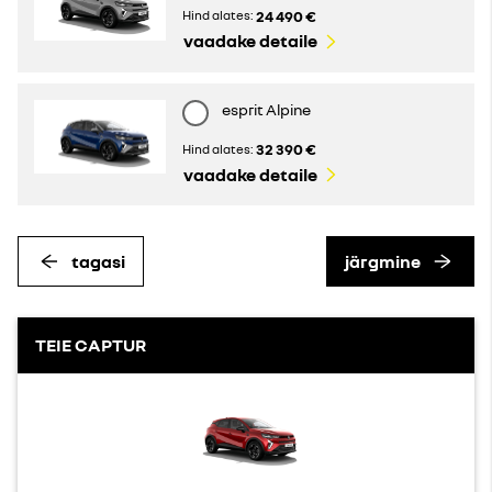
24 490 €
Hind alates:
vaadake detaile
esprit Alpine
32 390 €
Hind alates:
vaadake detaile
tagasi
järgmine
TEIE CAPTUR